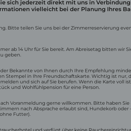
e sich jederzeit direkt mit uns in Verbindung
rmationen vielleicht bei der Planung Ihres B
ng. Bitte teilen Sie uns bei der Zimmerreservierung eve
tel Oberstaufen
Fahrradhotel Oberst
er ab 14 Uhr für Sie bereit. Am Abreisetag bitten wir Sie
nloser Skipass
Leistungen für Radler
zu geben.
und Winterangebote
Urlaub mit dem EBike
biet Hündle-Thalkirchdorf
 oder Bekannte von Ihnen durch Ihre Empfehlung minde
en Stempel in Ihre Freundschaftskarte. Wichtig ist nur, 
elden und sich auf Sie berufen. Wenn die Karte voll is
ück und Wohlfühlpension für eine Person.
st nach Voranmeldung gerne willkommen. Bitte haben Sie 
mmern nach Absprache erlaubt sind, Hundekorb oder -
ohne Futter).
htraucherhotel und verfügt über keine Rauchereinrichtu