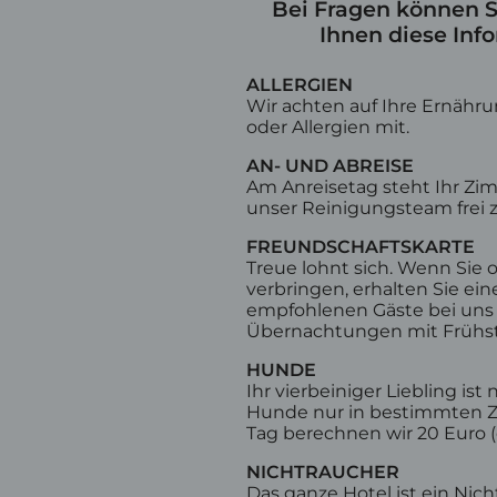
Bei Fragen können Si
Ihnen diese Info
ALLERGIEN
Wir achten auf Ihre Ernähru
oder Allergien mit.
Golfhotel Oberstaufen
Skiho
AN- UND ABREISE
Am Anreisetag steht Ihr Zimm
Golfangebote
Koste
unser Reinigungsteam frei 
Golfturnierwochen
Ski- 
Gratis Golf
Skige
FREUNDSCHAFTSKARTE
Treue lohnt sich. Wenn Sie
Panoramagolf
verbringen, erhalten Sie ein
empfohlenen Gäste bei uns m
Übernachtungen mit Frühst
HUNDE
Gutschein
Nachhaltigkeit
Wissenswertes
Ihr vierbeiniger Liebling i
Hunde nur in bestimmten Zi
Tag berechnen wir 20 Euro (
NICHTRAUCHER
Das ganze Hotel ist ein Nic