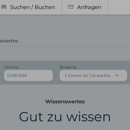
Suchen / Buchen
Anfragen
swertes
Abreise
Belegung
r & Preise
Restaurant in Oberst
1 Zimmer
für
2 Erwachsene
orien
Gasträume
sivleistungen
Biergarten & Terrasse
bote
Speisekarte
Wissenswertes
ub mit Hund
Frühstück
Feiern
Gut zu wissen