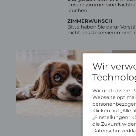
unsere Zimmer sind Nichtrau
rauchen.
ZIMMERWUNSCH
Bitte haben Sie dafür Vers
nicht das Reservieren best
Wir verw
Technolo
Wir und unsere P
Webseite optimal 
personenbezogene
Klicken auf „Alle
„Einstellungen“ kö
die Zukunft wider
Datenschutzerklä