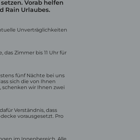
 setzen. Vorab helfen
ad Rain Urlaubes.
ntuelle Unverträglichkeiten
aufen
Wellnesshotel Oberstaufen
, das Zimmer bis 11 Uhr für
Schrothkurhotel Oberstaufen
Wellnessangebote
Heilfasten
stens fünf Nächte bei uns
Unsere Therapeutin
dass sich die von Ihnen
Anwendungen
t, schenken wir Ihnen zwei
Achtsamkeit
E-Mail
Tel.: 08386 932 40
dafür Verständnis, dass
decke vorausgesetzt. Pro
ngen im Innenbereich. Alle