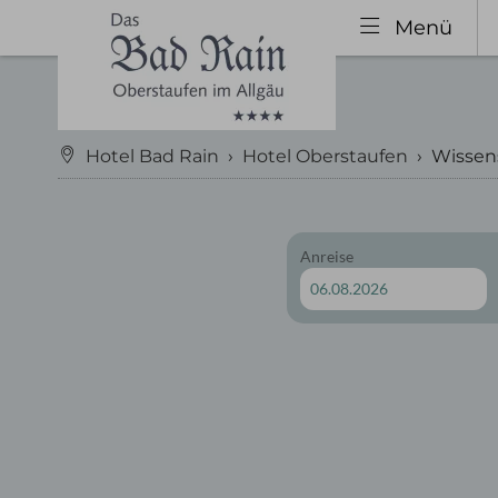
Menü
Hotel Bad Rain
›
Hotel Oberstaufen
›
Wissen
Anreise
Hotel Oberstaufen
Zimme
Gastgeber & Geschichte
Kateg
Urlaubstipps 2026
Inklu
Bewertungen
Ange
Impressionen
Urla
Wissenswertes
Gutschein
Nachhaltigkeit