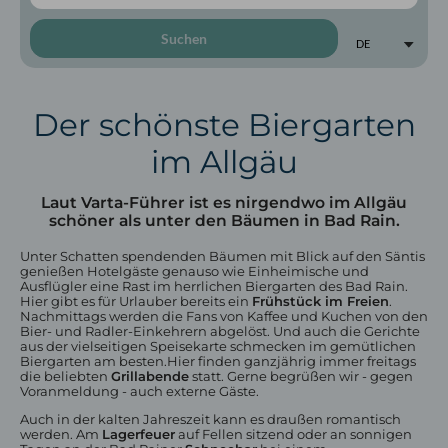
Suchen
DE
Der schönste Biergarten
im Allgäu
Zimmer & Preise
Kategorien
Laut Varta-Führer ist es nirgendwo im Allgäu
Inklusivleistungen
schöner als unter den Bäumen in Bad Rain.
Angebote
Urlaub mit Hund
Unter Schatten spendenden Bäumen mit Blick auf den Säntis
genießen Hotelgäste genauso wie Einheimische und
Ausflügler eine Rast im herrlichen Biergarten des Bad Rain.
Hier gibt es für Urlauber bereits ein
Frühstück im Freien
.
Nachmittags werden die Fans von Kaffee und Kuchen von den
Bier- und Radler-Einkehrern abgelöst. Und auch die Gerichte
aus der vielseitigen Speisekarte schmecken im gemütlichen
Biergarten am besten.Hier finden ganzjährig immer freitags
die beliebten
Grillabende
statt. Gerne begrüßen wir - gegen
Voranmeldung - auch externe Gäste.
Auch in der kalten Jahreszeit kann es draußen romantisch
werden. Am
Lagerfeuer
auf Fellen sitzend oder an sonnigen
Restaurant in Oberstaufen