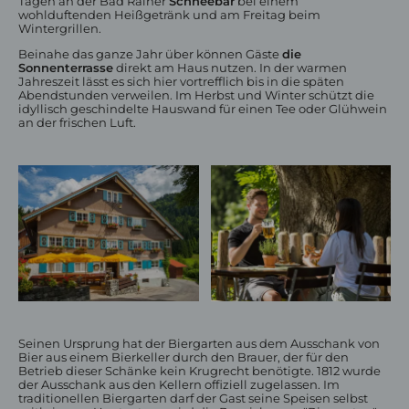
Tagen an der Bad Rainer
Schneebar
bei einem
wohlduftenden Heißgetränk und am Freitag beim
Gasträume
Wintergrillen.
Biergarten & Terrasse
Beinahe das ganze Jahr über können Gäste
die
Speisekarte
Sonnenterrasse
direkt am Haus nutzen. In der warmen
Frühstück
Jahreszeit lässt es sich hier vortrefflich bis in die späten
Feiern
Abendstunden verweilen. Im Herbst und Winter schützt die
idyllisch geschindelte Hauswand für einen Tee oder Glühwein
an der frischen Luft.
Wanderhotel Oberstaufen
Naturpark Nagelfluhkette
Winterwandern
Geführte Wanderungen
Premiumwanderwege
Seinen Ursprung hat der Biergarten aus dem Ausschank von
Wanderangebote
Bier aus einem Bierkeller durch den Brauer, der für den
Betrieb dieser Schänke kein Krugrecht benötigte. 1812 wurde
der Ausschank aus den Kellern offiziell zugelassen. Im
traditionellen Biergarten darf der Gast seine Speisen selbst