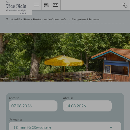
Hotel Bad Rain
›
Restaurant in Oberstaufen
›
Biergarten & Terrasse
Gutschein
Hotel Oberstaufen
Gastgeber & Geschichte
Urlaubstipps 2026
Anreise
Abreise
Bewertungen
Impressionen
Wissenswertes
Gutschein
Belegung
Nachhaltigkeit
1 Zimmer
für
2 Erwachsene