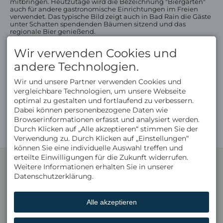
mitbringen. Heutzutage wird die Bezeichnung "Biergarten"
auch für andere gastronomische Einrichtungen im Freien
verwendet. Das typische Bild zeigt auch in Bad Rain die Gäste
unter Schatten spendenden Bäumen sitzend und das
regionale Bier genießend.
Wir verwenden Cookies und
andere Technologien.
Golfhotel Oberstaufen
Wir und unsere Partner verwenden Cookies und
Golfangebote
vergleichbare Technologien, um unsere Webseite
Golfturnierwochen
optimal zu gestalten und fortlaufend zu verbessern.
Gratis Golf
Dabei können personenbezogene Daten wie
Panoramagolf
Browserinformationen erfasst und analysiert werden.
Durch Klicken auf „Alle akzeptieren“ stimmen Sie der
Verwendung zu. Durch Klicken auf „Einstellungen“
können Sie eine individuelle Auswahl treffen und
erteilte Einwilligungen für die Zukunft widerrufen.
KONTAKT
NÜTZLICHE LINKS
Weitere Informationen erhalten Sie in unserer
Michael Kirchmann
Gästebewertungen
Datenschutzerklärung.
Hinterstaufen 9
Wissenswertes
87534 Oberstaufen
Buchungsbedingungen
DEUTSCHLAND
Newsletter-Anmeldung
Tel.
+49 8386 932 40
Gutscheine
Alle akzeptieren
Fax +49 8386 932 499
Broschüre
Skihotel Oberstaufen
info@bad-rain.de
ENGLISH VERSION