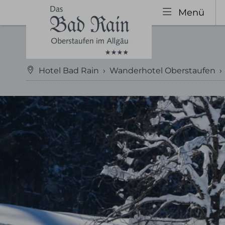
Menü
Hotel Bad Rain
›
Wanderhotel Oberstaufen
Hotel Oberstaufen
Zimme
Gastgeber & Geschichte
Kateg
Urlaubstipps 2026
Inklu
Bewertungen
Ange
Impressionen
Urla
Wissenswertes
Gutschein
Nachhaltigkeit