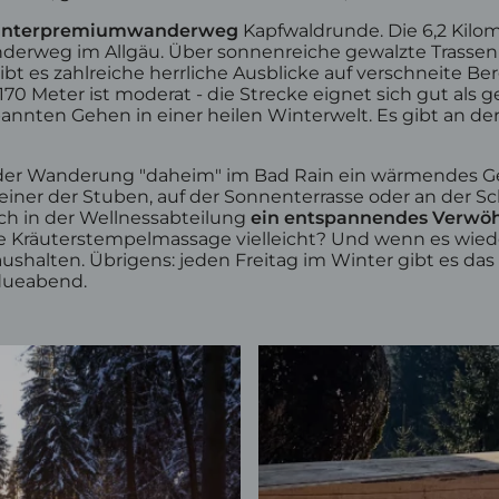
nterpremiumwanderweg
Kapfwaldrunde. Die 6,2 Kilom
wanderweg im Allgäu. Über sonnenreiche gewalzte Trasse
bt es zahlreiche herrliche Ausblicke auf verschneite B
0 Meter ist moderat - die Strecke eignet sich gut als g
nnten Gehen in einer heilen Winterwelt. Es gibt an de
der Wanderung "daheim" im Bad Rain ein wärmendes G
ner der Stuben, auf der Sonnenterrasse oder an der Sc
ch in der Wellnessabteilung
ein entspannendes Verw
Kräuterstempelmassage vielleicht? Und wenn es wieder 
aushalten. Übrigens: jeden Freitag im Winter gibt es das
dueabend.