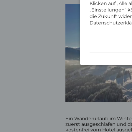
Klicken auf „Alle
„Einstellungen“ kö
die Zukunft wider
Datenschutzerklä
Ein Wanderurlaub im Winter
zuerst ausgeschlafen und d
kostenfrei vom Hotel ausge