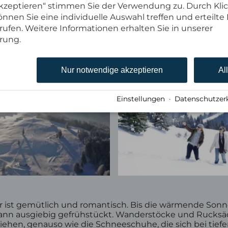
 akzeptieren“ stimmen Sie der Verwendung zu. Durch Kli
nnen Sie eine individuelle Auswahl treffen und erteilte 
rufen. Weitere Informationen erhalten Sie in unserer
rung.
Nur notwendige akzeptieren
Al
Einstellungen
·
Datenschutzer
 ist gemütlich und romantisch. Bis die wärmende Sonn
ann ausgiebig gefrühstückt. Wanderstöcke und Rucksäc
liehen, genauso wie die Schneeschuhe, die sich bei tie