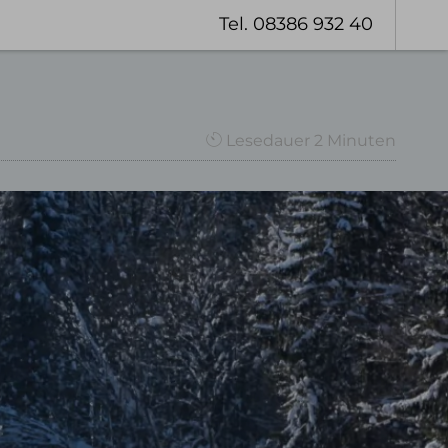
Tel. 08386 932 40
Gutschein
Lesedauer
2
Minuten
aufen
Wanderhotel Oberstaufen
Naturpark Nagelfluhkette
Winterwandern
Geführte Wanderungen
Premiumwanderwege
Wanderangebote