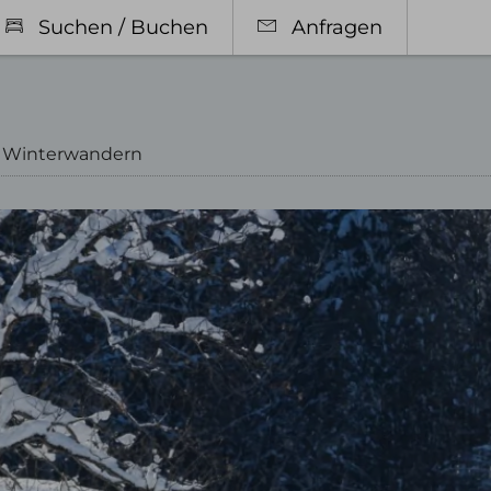
Suchen / Buchen
Anfragen
›
Winterwandern
r & Preise
Restaurant in Oberst
orien
Gasträume
sivleistungen
Biergarten & Terrasse
bote
Speisekarte
ub mit Hund
Frühstück
Feiern