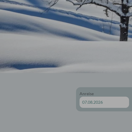
Golfhotel Oberstaufen
Skiho
Golfangebote
Koste
Golfturnierwochen
Ski- 
Gratis Golf
Skige
Panoramagolf
Anreise
Gutschein
Nachhaltigkeit
Wissenswertes