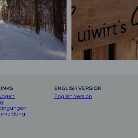
LINKS
ENGLISH VERSION
ungen
English Version
es
dingungen
Anmeldung