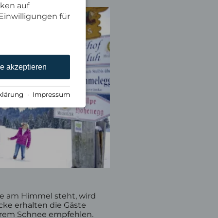
cken auf
Einwilligungen für
le akzeptieren
klärung
·
Impressum
e am Himmel steht, wird
ke erhalten die Gäste
ferem Schnee empfehlen.