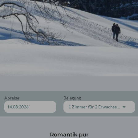
tel Oberstaufen
Fahrradhotel Oberst
nloser Skipass
Leistungen für Radler
und Winterangebote
Urlaub mit dem EBike
biet Hündle-Thalkirchdorf
Abreise
Belegung
1 Zimmer
für
2 Erwachsene
Romantik pur