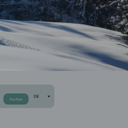
aufen
Wellnesshotel Oberstaufen
Schrothkurhotel Oberstaufen
Wellnessangebote
Heilfasten
Unsere Therapeutin
Anwendungen
Achtsamkeit
DE
Suchen
E-Mail
Tel.: 08386 932 40