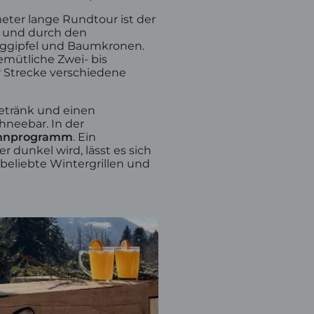
eter lange Rundtour ist der
n und durch den
erggipfel und Baumkronen.
emütliche Zwei- bis
r Strecke verschiedene
etränk und einen
hneebar. In der
öhnprogramm
. Ein
dunkel wird, lässt es sich
 beliebte Wintergrillen und