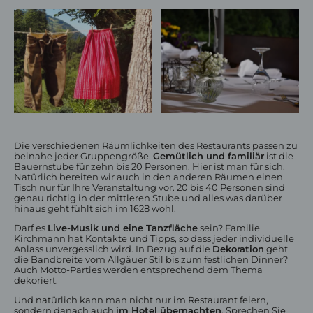
Gasträume
Biergarten & Terrasse
Speisekarte
Frühstück
Feiern
Die verschiedenen Räumlichkeiten des Restaurants passen zu
beinahe jeder Gruppengröße.
Gemütlich und familiär
ist die
Bauernstube für zehn bis 20 Personen. Hier ist man für sich.
Natürlich bereiten wir auch in den anderen Räumen einen
Tisch nur für Ihre Veranstaltung vor. 20 bis 40 Personen sind
genau richtig in der mittleren Stube und alles was darüber
Wanderhotel Oberstaufen
hinaus geht fühlt sich im 1628 wohl.
Naturpark Nagelfluhkette
Darf es
Live-Musik und eine Tanzfläche
sein? Familie
Winterwandern
Kirchmann hat Kontakte und Tipps, so dass jeder individuelle
Anlass unvergesslich wird. In Bezug auf die
Dekoration
geht
Geführte Wanderungen
die Bandbreite vom Allgäuer Stil bis zum festlichen Dinner?
Premiumwanderwege
Auch Motto-Parties werden entsprechend dem Thema
Wanderangebote
dekoriert.
Und natürlich kann man nicht nur im Restaurant feiern,
sondern danach auch
im Hotel übernachten
. Sprechen Sie