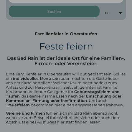
Suchen
DE
Familienfeier in Oberstaufen
Feste feiern
Zimmer & Preise
Kategorien
Das Bad Rain ist der ideale Ort für eine Familien-,
Inklusivleistungen
Firmen- oder Vereinsfeier.
Angebote
Urlaub mit Hund
Eine Familienfeier in Oberstaufen will gut geplant sein. Soll es
ein
individuelles Menü
sein oder möchten die Gäste lieber
von der Karte bestellen? Welcher Raum passt perfekt zum
Anlass und zur Personenzahl. Seit Jahrzehnten ist Familie
Kirchmann beliebter Gastgeber für
Geburtstagsfeiern und
Taufen
, das gemeinsame Essen nach der
Einschulung oder
Kommunion
,
Firmung oder Konfirmation
. Und auch
Trauerfeiern
bekommen hier einen angemessenen Rahmen.
Vereine und Firmen
fühlen sich im Bad Rain ebenso wohl,
wenn sie zum Beispiel ihre Weihnachtsfeier oder auch den
Abschluss eines Ausfluges hier statt finden lassen.
Restaurant in Oberstaufen