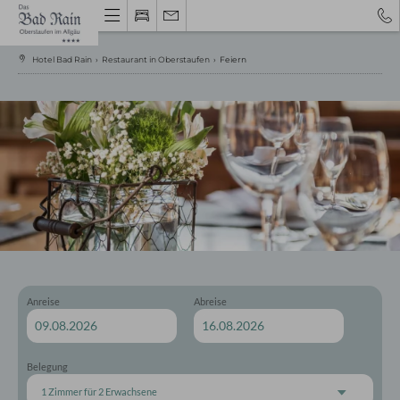
Hotel Bad Rain
›
Restaurant in Oberstaufen
›
Feiern
Gutschein
Hotel Oberstaufen
Gastgeber & Geschichte
Urlaubstipps 2026
Anreise
Abreise
Bewertungen
Impressionen
Wissenswertes
Gutschein
Belegung
Nachhaltigkeit
1 Zimmer
für
2 Erwachsene