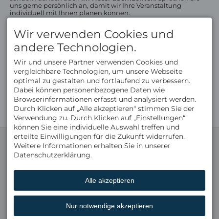
uns gerne persönlich an, damit wir Ihre Veranstaltung
individuell mit Ihnen planen können.
Wir verwenden Cookies und
andere Technologien.
Wir und unsere Partner verwenden Cookies und
Golfhotel Oberstaufen
vergleichbare Technologien, um unsere Webseite
optimal zu gestalten und fortlaufend zu verbessern.
Golfangebote
Dabei können personenbezogene Daten wie
Golfturnierwochen
Browserinformationen erfasst und analysiert werden.
Gratis Golf
Durch Klicken auf „Alle akzeptieren“ stimmen Sie der
Panoramagolf
Verwendung zu. Durch Klicken auf „Einstellungen“
können Sie eine individuelle Auswahl treffen und
erteilte Einwilligungen für die Zukunft widerrufen.
KONTAKT
NÜTZLICHE LINKS
Weitere Informationen erhalten Sie in unserer
Michael Kirchmann
Gästebewertungen
Datenschutzerklärung.
Hinterstaufen 9
Wissenswertes
87534 Oberstaufen
Buchungsbedingungen
DEUTSCHLAND
Newsletter-Anmeldung
Tel.
+49 8386 932 40
Gutscheine
Alle akzeptieren
Fax +49 8386 932 499
Broschüre
info@bad-rain.de
ENGLISH VERSION
Skihotel Oberstaufen
Nur notwendige akzeptieren
Facebook
English Version
Instagram