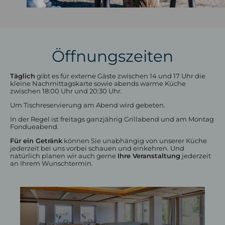
Kostenloser Skipass
Ski- und Winterangebote
Skigebiet Hündle-Thalkirchdorf
Öffnungszeiten
Täglich
gibt es für externe Gäste zwischen 14 und 17 Uhr die
kleine Nachmittagskarte sowie abends warme Küche
zwischen 18:00 Uhr und 20:30 Uhr.
Um Tischreservierung am Abend wird gebeten.
Fahrradhotel Oberstaufen
In der Regel ist freitags ganzjährig Grillabend und am Montag
Fondueabend.
Leistungen für Radler
Für ein Getränk
können Sie unabhängig von unserer Küche
Urlaub mit dem EBike
jederzeit bei uns vorbei schauen und einkehren. Und
natürlich planen wir auch gerne
Ihre Veranstaltung
jederzeit
an Ihrem Wunschtermin.