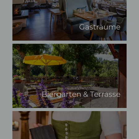
Wellnesshotel Oberstaufen
Schrothkurhotel Oberstaufen
Wellnessangebote
Gasträume
Heilfasten
Unsere Therapeutin
Anwendungen
Achtsamkeit
Gutschein
Nachhaltigkeit
Wissenswertes
E-Mail
Tel.: 08386 932 40
Biergarten & Terrasse