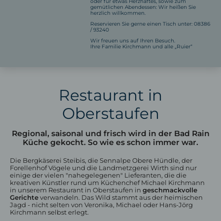
oder für etwas Herzhaftes, sowie zum
gemütlichen Abendessen: Wir heißen Sie
herzlich willkommen.
Reservieren Sie gerne einen Tisch unter: 08386
/ 93240
Wir freuen uns auf Ihren Besuch.
Ihre Familie Kirchmann und alle „Ruier“
Zimmer & Preise
Restaurant in
Kategorien
Inklusivleistungen
Oberstaufen
Angebote
Urlaub mit Hund
Regional, saisonal und frisch wird in der Bad Rain
Küche gekocht. So wie es schon immer war.
Die Bergkäserei Steibis, die Sennalpe Obere Hündle, der
Forellenhof Vögele und die Landmetzgerei Wirth sind nur
einige der vielen "nahegelegenen" Lieferanten, die die
kreativen Künstler rund um Küchenchef Michael Kirchmann
in unserem Restaurant in Oberstaufen in
geschmackvolle
Gerichte
verwandeln. Das Wild stammt aus der heimischen
Jagd - nicht selten von Veronika, Michael oder Hans-Jörg
Kirchmann selbst erlegt.
Restaurant in Oberstaufen