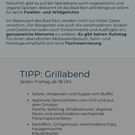
Natürlich gibt es auf der Speisekarte auch vegetarische und
vegane Speisen. Bekannt ist das Bad Rain allerdings vor allem
Gasträume
für seine
Forellen- und Wildgerichte
.
Biergarten & Terrasse
Speisekarte
Im Restaurant des Bad Rain werden nicht nur Hotel-Gäste
Frühstück
verwöhnt. Der Biergarten wie auch die verschiedenen Stuben
Feiern
und Gasträume laden auch Einheimische und Ausflügler ein,
genussreiche Momente
zu erleben.
Es gibt keinen Ruhetag
.
Für einen abendlichen Restaurantbesuch, Sonn- und
Feiertage empfiehlt sich eine
Tischreservierung
.
TIPP: Grillabend
Jeden Freitag ab 18 Uhr
Wanderhotel Oberstaufen
Salate, Vorspeisen und Suppe vom Buffet
Naturpark Nagelfluhkette
regionale Spezialitäten vom Grill und aus
Winterwandern
dem Smoker:
Geführte Wanderungen
Forelle, Saibling, Wildbratwurst, Veganes
Premiumwanderwege
Steak und verschiedene wechselnde
Wanderangebote
Fleischspezialitäten
Kartoffeln, Grillgemüse, verschiedene Dips,
hausgemachte
Kräuterbutter