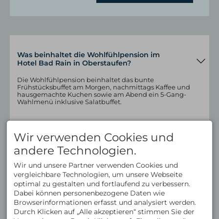
Was beinhaltet die Wohlfühlpension im
Hotel Bad Rain in Oberstaufen?
Die Wohlfühlpension beinhaltet das bunte
Frühstücksbuffet am Morgen, nachmittags Kaffee und
hausgemachte Kuchen sowie am Abend ein 5-Gang-
Wahlmenü inklusive Salatbuffet.
Wir verwenden Cookies und
Bietet das Hotel Bad Rain seinen Gästen
auch vegetarische und vegane Menüs an?
andere Technologien.
Ja, das Restaurant bereitet auch vegetarische und vegane
Wir und unsere Partner verwenden Cookies und
Gerichte zu. Hotelgäste, die sich vegan ernähren, geben
vergleichbare Technologien, um unsere Webseite
dem Hotel idealerweise vor dem Aufenthalt Bescheid,
optimal zu gestalten und fortlaufend zu verbessern.
damit die Gastgeber das kulinarische Verwöhnprogramm
entsprechend vielseitig vorbereiten können.
Dabei können personenbezogene Daten wie
Browserinformationen erfasst und analysiert werden.
Durch Klicken auf „Alle akzeptieren“ stimmen Sie der