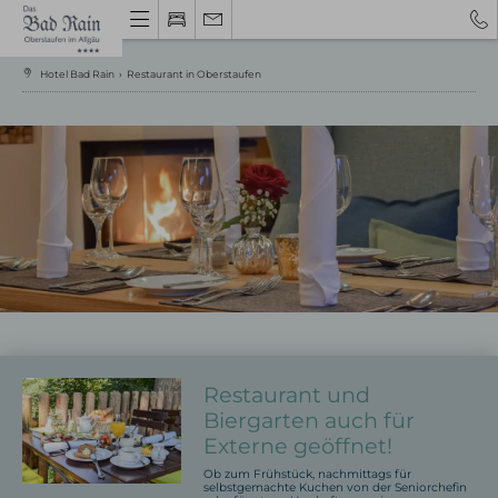
Hotel Bad Rain
›
Restaurant in Oberstaufen
Gutschein
Hotel Oberstaufen
Gastgeber & Geschichte
Urlaubstipps 2026
Bewertungen
Restaurant und
Impressionen
Biergarten auch für
Wissenswertes
Gutschein
Externe geöffnet!
Nachhaltigkeit
Ob zum Frühstück, nachmittags für
selbstgemachte Kuchen von der Seniorchefin