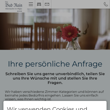
Gutschein
Ihre persönliche Anfrage
Hotel Oberstaufen
Schreiben Sie uns gerne unverbindlich, teilen Sie
Gastgeber & Geschichte
uns Ihre Wünsche mit und stellen Sie Ihre
Urlaubstipps 2026
Fragen.
Bewertungen
Impressionen
Wir haben verschiedene Zimmer-Kategorien und können auf
Wissenswertes
beinahe jedes Bedürfnis eingehen. Lassen Sie uns einfach
Gutschein
wissen, was Ihnen wichtig ist.
Nachhaltigkeit
Wir verwenden Cookies und