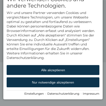
andere Technologien.
KONTAKT
NÜTZLICHE LINKS
Michael Kirchmann
Gästebewertungen
Wir und unsere Partner verwenden Cookies und
Hinterstaufen 9
Wissenswertes
vergleichbare Technologien, um unsere Webseite
87534 Oberstaufen
Buchungsbedingungen
optimal zu gestalten und fortlaufend zu verbessern.
DEUTSCHLAND
Newsletter-Anmeldung
Tel.
+49 8386 932 40
Gutscheine
Dabei können personenbezogene Daten wie
Fax +49 8386 932 499
Broschüre
Browserinformationen erfasst und analysiert werden.
info@bad-rain.de
Durch Klicken auf „Alle akzeptieren“ stimmen Sie der
ENGLISH VERSION
Zimmer & Preise
Facebook
Verwendung zu. Durch Klicken auf „Einstellungen“
English Version
können Sie eine individuelle Auswahl treffen und
Instagram
Kategorien
erteilte Einwilligungen für die Zukunft widerrufen.
Inklusivleistungen
Weitere Informationen erhalten Sie in unserer
Angebote
Impressum
Datenschutz
Barrierefreiheit
Cookie-Einstellungen
Erstellt mit
Tramino
Datenschutzerklärung.
Urlaub mit Hund
Alle akzeptieren
Nur notwendige akzeptieren
Einstellungen
·
Datenschutzerklärung
·
Impressum
Restaurant in Oberstaufen