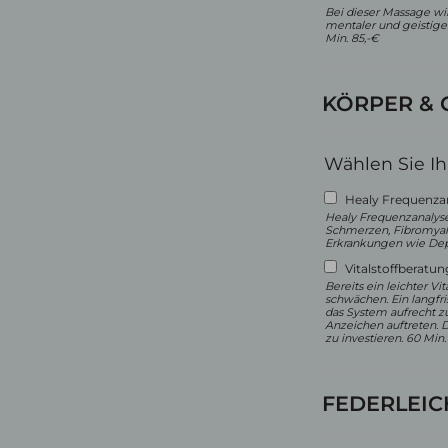
Bei dieser Massage wir
mentaler und geistige
Min. 85,-€
KÖRPER & 
Wählen Sie I
Healy Frequenza
Healy Frequenzanalys
Schmerzen, Fibromyal
Erkrankungen wie Depr
Vitalstoffberatun
Bereits ein leichter 
schwächen. Ein langfri
das System aufrecht zu
Anzeichen auftreten. 
zu investieren. 60 Min.
FEDERLEIC