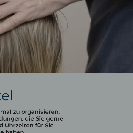
aufen
Wellnesshotel Oberstaufen
Schrothkurhotel Oberstaufen
Wellnessangebote
Heilfasten
Unsere Therapeutin
Anwendungen
Achtsamkeit
el
E-Mail
Tel.: 08386 932 40
mal zu organisieren.
dungen, die Sie gerne
 Uhrzeiten für Sie
ne haben.