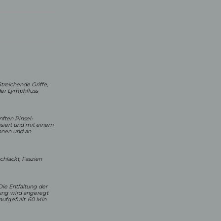
reichende Griffe,
der Lymphfluss
nften Pinsel-
isiert und mit einem
önnen und an
hlackt, Faszien
ie Entfaltung der
tung wird angeregt
ufgefüllt. 60 Min.