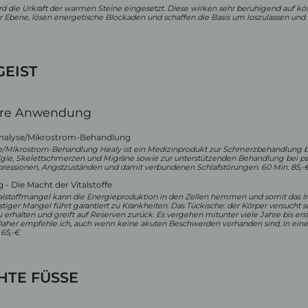
d die Urkraft der warmen Steine eingesetzt. Diese wirken sehr beruhigend auf körp
r Ebene, lösen energetische Blockaden und schaffen die Basis um loszulassen und
GEIST
hre Anwendung
nalyse/Mikrostrom-Behandlung
e/Mikrostrom-Behandlung Healy ist ein Medizinprodukt zur Schmerzbehandlung b
gie, Skelettschmerzen und Migräne sowie zur unterstützenden Behandlung bei p
essionen, Angstzuständen und damit verbundenen Schlafstörungen. 60 Min. 85,-
g - Die Macht der Vitalstoffe
Vitalstoffmangel kann die Energieproduktion in den Zellen hemmen und somit da
stiger Mangel führt garantiert zu Krankheiten. Das Tückische: der Körper versucht
 erhalten und greift auf Reserven zurück. Es vergehen mitunter viele Jahre bis ers
Daher empfehle ich, auch wenn keine akuten Beschwerden vorhanden sind, in eine 
 65,-€
HTE FÜSSE