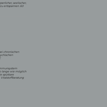
erlicher, seelischer,
 zu entspannen. 60
ei chronischen
sychischen
€
s Immunsystem
 so lange wie möglich
te spürbare
Vitalstoffberatung