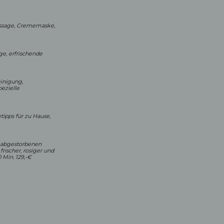
assage, Crememaske,
e, erfrischende
inigung,
ezielle
tipps für zu Hause,
n abgestorbenen
rischer, rosiger und
 Min. 129,-€