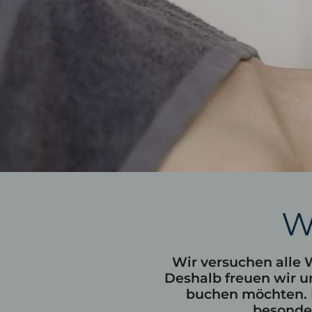
Golfhotel Oberstaufen
Skiho
Golfangebote
Koste
Golfturnierwochen
Ski- 
Gratis Golf
Skige
Panoramagolf
W
Gutschein
Nachhaltigkeit
Wissenswertes
Wir versuchen alle 
Deshalb freuen wir u
buchen möchten. L
besonder