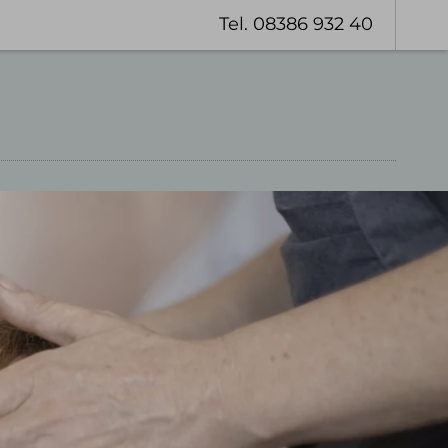
Tel. 08386 932 40
Gutschein
aufen
Wanderhotel Oberstaufen
Naturpark Nagelfluhkette
Winterwandern
Geführte Wanderungen
Premiumwanderwege
Wanderangebote