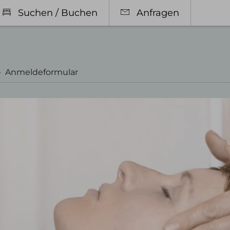
Suchen / Buchen
Anfragen
›
Anmeldeformular
r & Preise
Restaurant in Oberst
orien
Gasträume
sivleistungen
Biergarten & Terrasse
bote
Speisekarte
ub mit Hund
Frühstück
Feiern