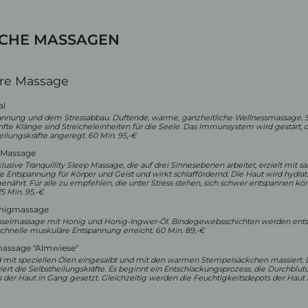
SCHE MASSAGEN
hre Massage
al
annung und dem Stressabbau. Duftende, warme, ganzheitliche Wellnessmassage. St
te Klänge sind Streicheleinheiten für die Seele. Das Immunsystem wird gestärt, 
heilungskräfte angeregt. 60 Min. 95,-€
p-Massage
usive Tranquillity Sleep Massage, die auf drei Sinnesebenen arbeitet, erzielt mit sa
e Entspannung für Körper und Geist und wirkt schlaffördernd. Die Haut wird hydrat
enährt. Für alle zu empfehlen, die unter Stress stehen, sich schwer entspannen k
5 Min. 95,-€
nigmassage
selmassage mit Honig und Honig-Ingwer-Öl. Bindegewebsschichten werden entsc
schnelle muskuläre Entspannung erreicht. 60 Min. 89,-€
assage "Almwiese"
 mit speziellen Ölen eingesalbt und mit den warmen Stempelsäckchen massiert. D
viert die Selbstheilungskräfte. Es beginnt ein Entschlackungsprozess, die Durchblu
 der Haut in Gang gesetzt. Gleichzeitig werden die Feuchtigkeitsdepots der Haut a