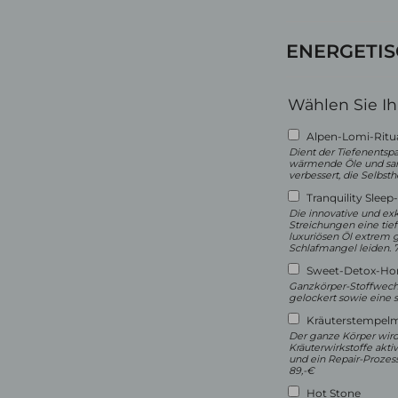
ENERGETI
Wählen Sie I
Alpen-Lomi-Ritu
Dient der Tiefenentsp
wärmende Öle und sanf
verbessert, die Selbst
Tranquility Slee
Die innovative und exkl
Streichungen eine tief
luxuriösen Öl extrem g
Schlafmangel leiden. 7
Sweet-Detox-Ho
Ganzkörper-Stoffwech
gelockert sowie eine 
Kräuterstempelm
Der ganze Körper wird
Kräuterwirkstoffe akti
und ein Repair-Prozess
89,-€
Hot Stone