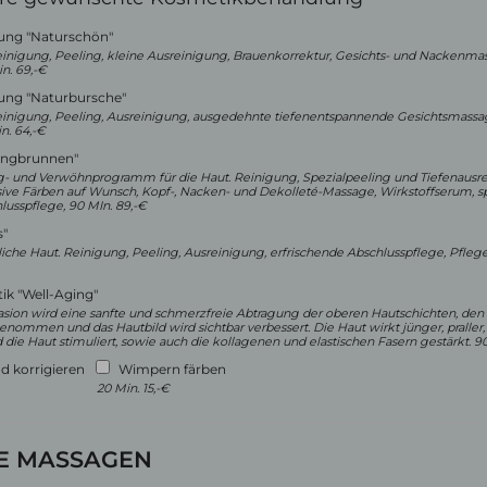
ung "Naturschön"
nigung, Peeling, kleine Ausreinigung, Brauenkorrektur, Gesichts- und Nackenm
n. 69,-€
ung "Naturbursche"
nigung, Peeling, Ausreinigung, ausgedehnte tiefenentspannende Gesichtsmassag
n. 64,-€
Jungbrunnen"
- und Verwöhnprogramm für die Haut. Reinigung, Spezialpeeling und Tiefenausre
sive Färben auf Wunsch, Kopf-, Nacken- und Dekolleté-Massage, Wirkstoffserum, sp
lusspflege, 90 MIn. 89,-€
s"
dliche Haut. Reinigung, Peeling, Ausreinigung, erfrischende Abschlusspflege, Pflege
k "Well-Aging"
sion wird eine sanfte und schmerzfreie Abtragung der oberen Hautschichten, de
ommen und das Hautbild wird sichtbar verbessert. Die Haut wirkt jünger, praller, f
d die Haut stimuliert, sowie auch die kollagenen und elastischen Fasern gestärkt. 90
d korrigieren
Wimpern färben
20 Min. 15,-€
E MASSAGEN