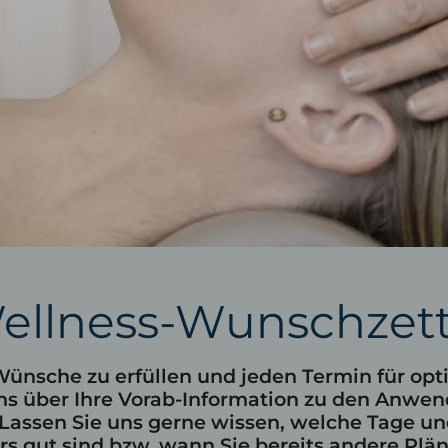
tel Oberstaufen
Fahrradhotel Oberst
nloser Skipass
Leistungen für Radler
und Winterangebote
Urlaub mit dem EBike
biet Hündle-Thalkirchdorf
ellness-Wunschzett
Wünsche zu erfüllen und jeden Termin für opti
ns über Ihre Vorab-Information zu den Anwen
assen Sie uns gerne wissen, welche Tage und
s gut sind bzw. wann Sie bereits andere Plä