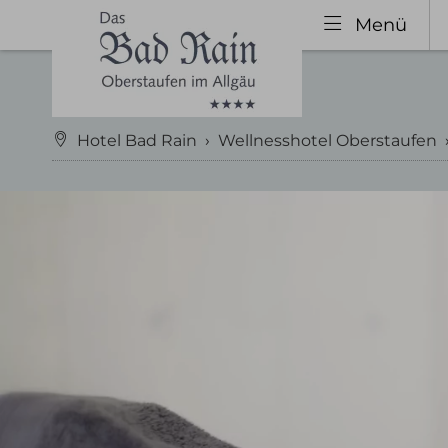
Menü
Hotel Bad Rain
›
Wellnesshotel Oberstaufen
Hotel Oberstaufen
Zimme
Gastgeber & Geschichte
Kateg
Urlaubstipps 2026
Inklu
Bewertungen
Ange
Impressionen
Urla
Wissenswertes
Gutschein
Nachhaltigkeit