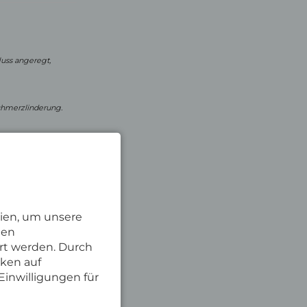
uss angeregt,
chmerzlinderung.
Lymphbahnen
69,-€
ien, um unsere
nen
rt werden. Durch
cken auf
Einwilligungen für