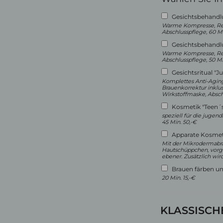
Gesichtsbehandl
Warme Kompresse, Rei
Abschlusspflege, 60 Mi
Gesichtsbehandl
Warme Kompresse, Rei
Abschlusspflege, 50 Mi
Gesichtsritual "
Komplettes Anti-Aging
Brauenkorrektur inklu
Wirkstoffmaske, Absch
Kosmetik "Teen´
speziell für die jugen
45 Min. 50,-€
Apparate Kosmeti
Mit der Mikrodermabra
Hautschüppchen, vorgen
ebener. Zusätzlich wir
Brauen färben un
20 Min. 15,-€
KLASSISCH