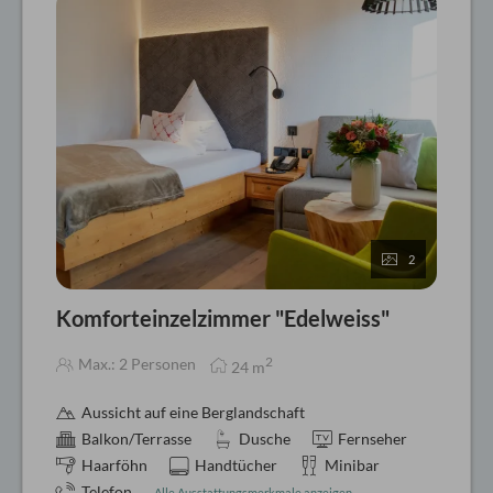
2
Komforteinzelzimmer "Edelweiss"
2
Max.: 2 Personen
24
m
Aussicht auf eine Berglandschaft
Balkon/Terrasse
Dusche
Fernseher
Haarföhn
Handtücher
Minibar
Telefon
Alle Ausstattungsmerkmale anzeigen