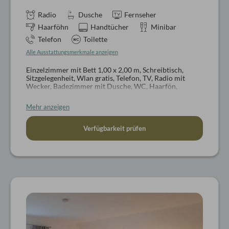
Radio
Dusche
Fernseher
Haarföhn
Handtücher
Minibar
Telefon
Toilette
Alle Ausstattungsmerkmale anzeigen
Einzelzimmer mit Bett 1,00 x 2,00 m, Schreibtisch,
Sitzgelegenheit, Wlan gratis, Telefon, TV, Radio mit
Wecker, Badezimmer mit Dusche, WC, Haarfön,
Pflegeartikel, Wellnesskorb mit Bademantel und
Badeschlappen, ca. 18-20 qm
Mehr anzeigen
Hunde nach Absprache
Verfügbarkeit prüfen