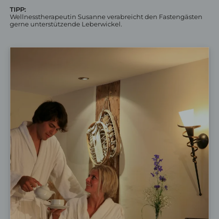
TIPP:
Gasträume
Wellnesstherapeutin Susanne verabreicht den Fastengästen
Biergarten & Terrasse
gerne unterstützende Leberwickel.
Speisekarte
Frühstück
Feiern
Wanderhotel Oberstaufen
Naturpark Nagelfluhkette
Winterwandern
Geführte Wanderungen
Premiumwanderwege
Wanderangebote