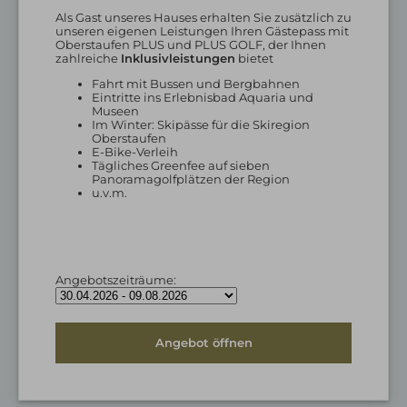
Kostenloser Skipass
Als Gast unseres Hauses erhalten Sie zusätzlich zu
Ski- und Winterangebote
unseren eigenen Leistungen Ihren Gästepass mit
Skigebiet Hündle-Thalkirchdorf
Oberstaufen PLUS und PLUS GOLF, der Ihnen
zahlreiche
Inklusivleistungen
bietet
Fahrt mit Bussen und Bergbahnen
Eintritte ins Erlebnisbad Aquaria und
Museen
Im Winter: Skipässe für die Skiregion
Oberstaufen
E-Bike-Verleih
Tägliches Greenfee auf sieben
Panoramagolfplätzen der Region
u.v.m.
Fahrradhotel Oberstaufen
Leistungen für Radler
Urlaub mit dem EBike
Angebotszeiträume:
Angebot öffnen