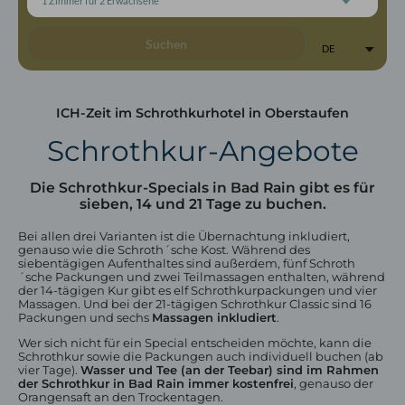
1 Zimmer
für
2 Erwachsene
Suchen
DE
ICH-Zeit im Schrothkurhotel in Oberstaufen
Schrothkur-Angebote
Zimmer & Preise
Kategorien
Die Schrothkur-Specials in Bad Rain gibt es für
Inklusivleistungen
sieben, 14 und 21 Tage zu buchen.
Angebote
Urlaub mit Hund
Bei allen drei Varianten ist die Übernachtung inkludiert,
genauso wie die Schroth´sche Kost. Während des
siebentägigen Aufenthaltes sind außerdem, fünf Schroth
´sche Packungen und zwei Teilmassagen enthalten, während
der 14-tägigen Kur gibt es elf Schrothkurpackungen und vier
Massagen. Und bei der 21-tägigen Schrothkur Classic sind 16
Packungen und sechs
Massagen inkludiert
.
Wer sich nicht für ein Special entscheiden möchte, kann die
Schrothkur sowie die Packungen auch individuell buchen (ab
vier Tage).
Wasser und Tee (an der Teebar) sind im Rahmen
der Schrothkur in Bad Rain immer kostenfrei
, genauso der
Orangensaft an den Trockentagen.
Restaurant in Oberstaufen