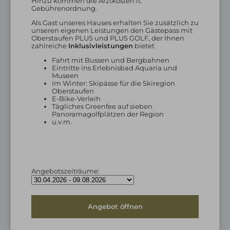
Hinzu kommen die Arztkosten lt.
Gebührenordnung.
Als Gast unseres Hauses erhalten Sie zusätzlich zu
unseren eigenen Leistungen den Gästepass mit
Oberstaufen PLUS und PLUS GOLF, der Ihnen
zahlreiche
Inklusivleistungen
bietet
Fahrt mit Bussen und Bergbahnen
Eintritte ins Erlebnisbad Aquaria und
Museen
Im Winter: Skipässe für die Skiregion
Oberstaufen
E-Bike-Verleih
Tägliches Greenfee auf sieben
Panoramagolfplätzen der Region
u.v.m.
Angebotszeiträume:
Angebot öffnen