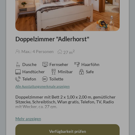
Doppelzimmer "Adlerhorst"
2
Max.: 4 Personen
27
m
Dusche
Fernseher
Haarföhn
Handtücher
Minibar
Safe
Telefon
Toilette
Alle Ausstattungsmerkmale anzeigen
Doppelzimmer mit Bett 2 x 1,00 x 2,00 m, gemütlicher
Sitzecke, Schreibtisch, Wlan gratis, Telefon, TV, Radio
mit Wecker, ca. 27 qm.
Badezimmer mit Dusche, WC, Haarfön, Pflegeartikel,
Wellnesskorb mit Bademantel und Badeschlappen
Mehr anzeigen
Keine Hunde erlaubt
Verfügbarkeit prüfen