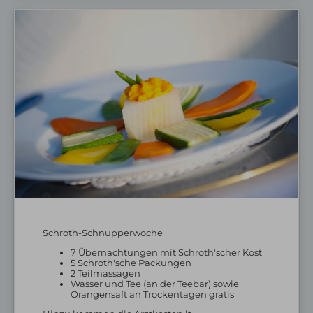
Wellnesshotel Oberstaufen
Schrothkurhotel Oberstaufen
Wellnessangebote
Heilfasten
Unsere Therapeutin
Anwendungen
Achtsamkeit
Gutschein
Nachhaltigkeit
Wissenswertes
E-Mail
Tel.: 08386 932 40
Schroth-Schnupperwoche
7 Übernachtungen mit Schroth'scher Kost
5 Schroth'sche Packungen
2 Teilmassagen
Wasser und Tee (an der Teebar) sowie
Orangensaft an Trockentagen gratis