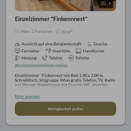
3
Einzelzimmer "Finkennnest"
2
Max.: 2 Personen
20
m
Aussicht auf eine Berglandschaft
Dusche
Fernseher
Haarföhn
Handtücher
Heizung
Telefon
Toilette
Alle Ausstattungsmerkmale anzeigen
Einzelzimmer "Finkennest"mit Bett 1,40 x 2,00 m,
Schreibtisch, Sitzgruppe, Wlan gratis, Telefon, TV, Radio
mit Wecker, Badezimmer mit Dusche, WC, Haarfön,
Pflegeartikel, Wellnesskorb mit Bademantel und
Badeschlappen, ca. 20 qm
Mehr anzeigen
Hunde nicht erlaubt
Verfügbarkeit prüfen