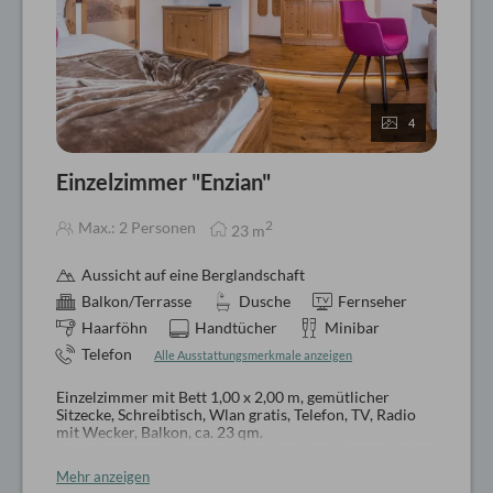
4
Einzelzimmer "Enzian"
2
Max.: 2 Personen
23
m
Aussicht auf eine Berglandschaft
Balkon/Terrasse
Dusche
Fernseher
Haarföhn
Handtücher
Minibar
Telefon
Alle Ausstattungsmerkmale anzeigen
Einzelzimmer mit Bett 1,00 x 2,00 m, gemütlicher
Sitzecke, Schreibtisch, Wlan gratis, Telefon, TV, Radio
mit Wecker, Balkon, ca. 23 qm.
Badezimmer mit Dusche, WC, Haarfön, Pflegeartikel,
Wellnesskorb mit Bademantel und Badeschlappen
Mehr anzeigen
Hunde auf Anfrage