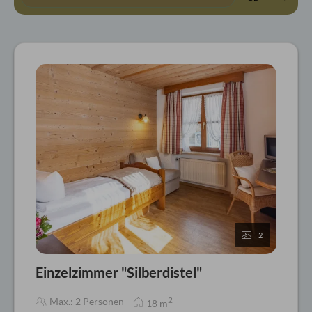
2
Einzelzimmer "Silberdistel"
2
Max.: 2 Personen
18
m