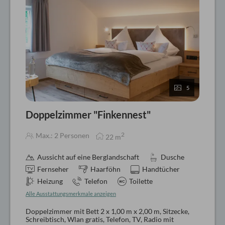
5
Doppelzimmer "Finkennest"
2
Max.: 2 Personen
22
m
Aussicht auf eine Berglandschaft
Dusche
Fernseher
Haarföhn
Handtücher
Heizung
Telefon
Toilette
Alle Ausstattungsmerkmale anzeigen
Doppelzimmer mit Bett 2 x 1,00 m x 2,00 m, Sitzecke,
Schreibtisch, Wlan gratis, Telefon, TV, Radio mit