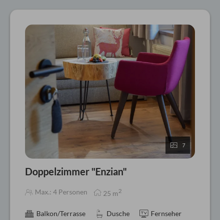
7
Doppelzimmer "Enzian"
2
Max.: 4 Personen
25
m
Balkon/Terrasse
Dusche
Fernseher