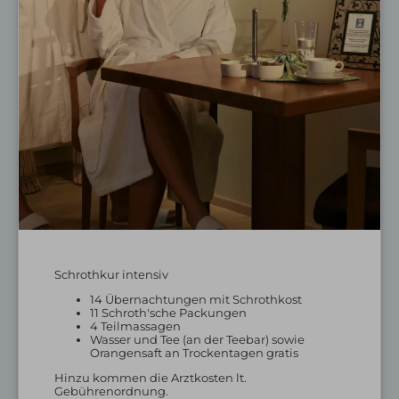
Golfhotel Oberstaufen
Golfangebote
Golfturnierwochen
Gratis Golf
Panoramagolf
Schrothkur intensiv
14 Übernachtungen mit Schrothkost
11 Schroth'sche Packungen
4 Teilmassagen
Wasser und Tee (an der Teebar) sowie
Orangensaft an Trockentagen gratis
Skihotel Oberstaufen
Hinzu kommen die Arztkosten lt.
Gebührenordnung.