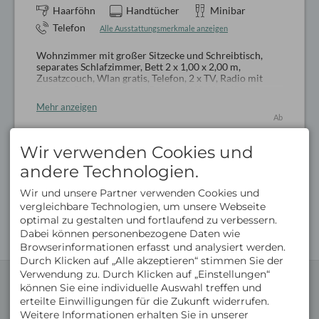
Haarföhn
Handtücher
Minibar
Telefon
Alle Ausstattungsmerkmale anzeigen
Wohnzimmer mit großer Sitzecke und Schreibtisch,
separates Schlafzimmer, Bett 2 x 1,00 x 2,00 m,
Zusatzcouch, Wlan gratis, Telefon, 2 x TV, Radio mit
Wecker, Badezimmer mit Dusche, WC, Haarfön,
Pflegeartikel, Wellnesskorb mit Bademantel und
Mehr anzeigen
Badeschlappen, ca. 52 qm zzgl. 2 Balkone
Ab
Keine Hunde erlaubt
2.7
42
€
Auf Anfrage auch als Gipfelsuite deluxe mit 2
Wir verwenden Cookies und
Schlafzimmern, 1 Wohnzimmer, 2 Badezimmern, 2
Gesamtpreis
andere Technologien.
Balkonen und 3 x TV buchbar, ca. 80 qm
Wir und unsere Partner verwenden Cookies und
Buchen Sie jetzt
vergleichbare Technologien, um unsere Webseite
optimal zu gestalten und fortlaufend zu verbessern.
Dabei können personenbezogene Daten wie
Browserinformationen erfasst und analysiert werden.
Durch Klicken auf „Alle akzeptieren“ stimmen Sie der
Verwendung zu. Durch Klicken auf „Einstellungen“
KONTAKT
NÜTZLICHE LINKS
können Sie eine individuelle Auswahl treffen und
Michael Kirchmann
Gästebewertungen
erteilte Einwilligungen für die Zukunft widerrufen.
Hinterstaufen 9
Wissenswertes
87534 Oberstaufen
Buchungsbedingungen
Weitere Informationen erhalten Sie in unserer