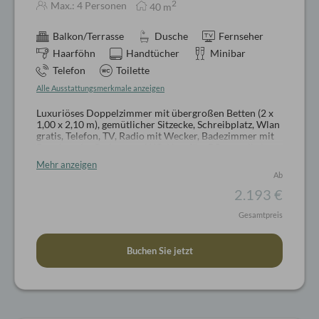
2
Max.: 4 Personen
40
m
Balkon/Terrasse
Dusche
Fernseher
Haarföhn
Handtücher
Minibar
Telefon
Toilette
Alle Ausstattungsmerkmale anzeigen
Luxuriöses Doppelzimmer mit übergroßen Betten (2 x
1,00 x 2,10 m), gemütlicher Sitzecke, Schreibplatz, Wlan
gratis, Telefon, TV, Radio mit Wecker, Badezimmer mit
Dusche oder Badwanne, WC, Haarfön, Pflegeartikel,
Wellnesskorb mit Bademantel und Badeschlappen,
Mehr anzeigen
teilweise mit Kachelofen und begehbarem
Ab
Kleiderschrank, ca. 40 qm zzgl. Südbalkon
Keine Hunde erlaubt
2.1
93
€
Gesamtpreis
Buchen Sie jetzt